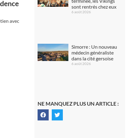
terminée, les Vikings
rudence
sont rentrés chez eux
6 août 2026
etien avec
Simorre : Un nouveau
médecin généraliste
dans la cité gersoise
6 août 2026
NE MANQUEZ PLUS UN ARTICLE :