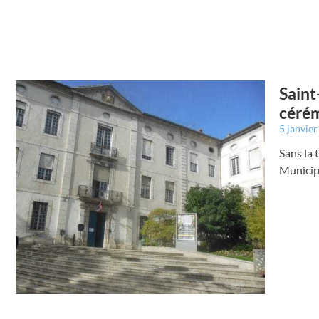
Saint
céré
5 janvie
Sans la 
Municip