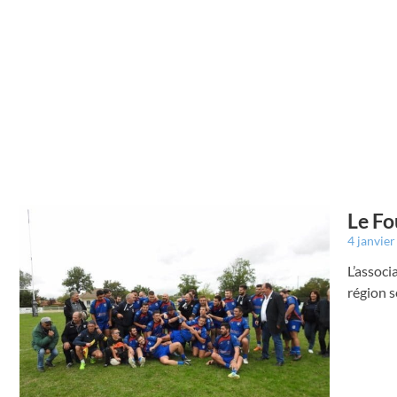
Le Fo
4 janvie
L’associ
région s