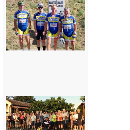
du
Montréjeau
cyclo club
8 août 2026
Saint-
Araille :
la
dernière
rando à
la