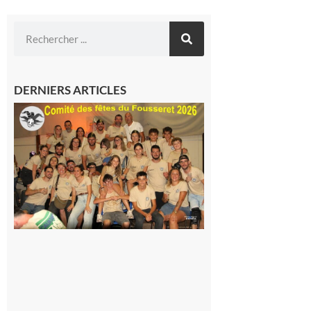
DERNIERS ARTICLES
Le
Fousseret :
la Fête de
la Saint-
Pierre est
terminée,
les Vikings
sont
rentrés
chez eux
6 août 2026