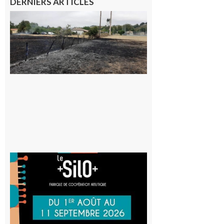
DERNIERS ARTICLES
Montesquieu-
Volvestre : la
commune
appelle à la
vigilance face
au risque
d’incendie
8 août 2026
Aurignac
: La
Cafetière
participe
au projet
Musiques
actuelles
et Tiers-