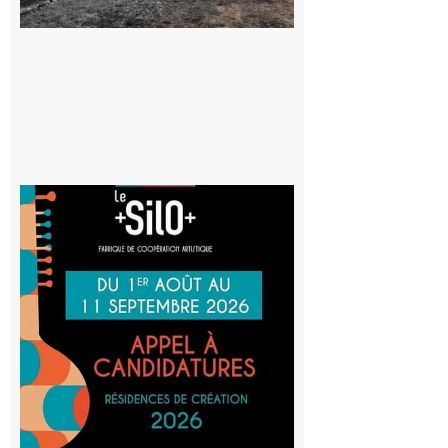
au risque
d’incendie
8 août 2026
Aurignac
: La
Cafetière
participe
au projet
Musiques
actuelles
et Tiers-
lieux,
avec le
SilO
8 août 2026