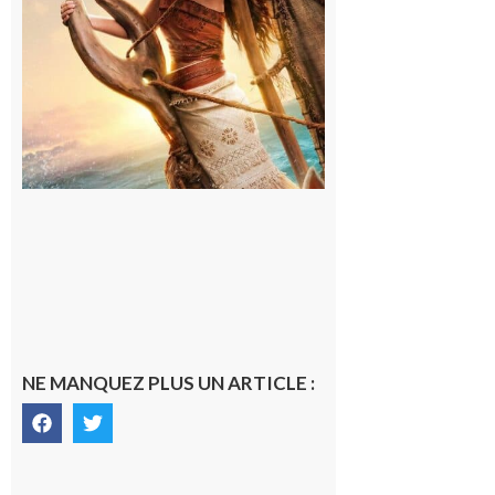
le
programme
!
6 août 2026
NE MANQUEZ PLUS UN ARTICLE :