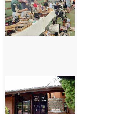
d’été
mémorable
pour les 30
ans du
Festival
Cinéma
dans les
Coteaux
10 août 2026
CinéCarbonne
10 août 2026