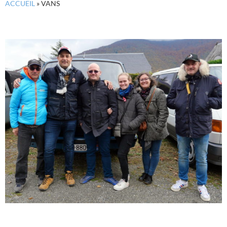
ACCUEIL
»
VANS