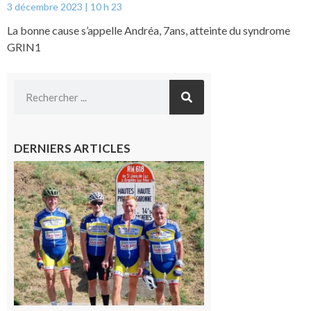
3 décembre 2023
10 h 23
La bonne cause s’appelle Andréa, 7ans, atteinte du syndrome
GRIN1
DERNIERS ARTICLES
Montréjeau
: Les sorties
du
Montréjeau
cyclo club
8 août 2026