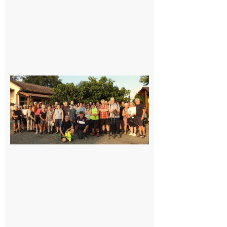
Saint-
Araille :
la
dernière
rando à
la
fraîche
de la
saison
était à
Cazac
8 août
2026