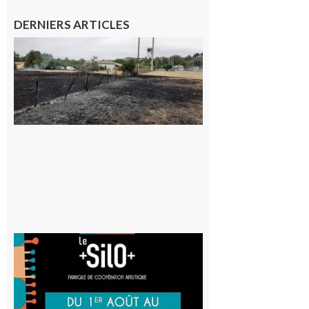
DERNIERS ARTICLES
Montesquieu-
Volvestre : la
commune
appelle à la
vigilance face
au risque
d’incendie
8 août 2026
Aurignac
: La
Cafetière
participe
au projet
Musiques