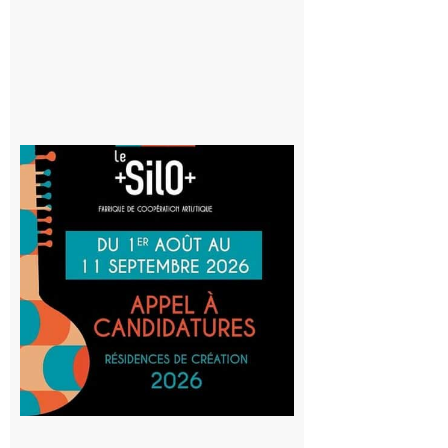
8 août 2026
Aurignac
: La
Cafetière
participe
au projet
Musiques
actuelles
et Tiers-
lieux,
avec le
SilO
8 août 2026