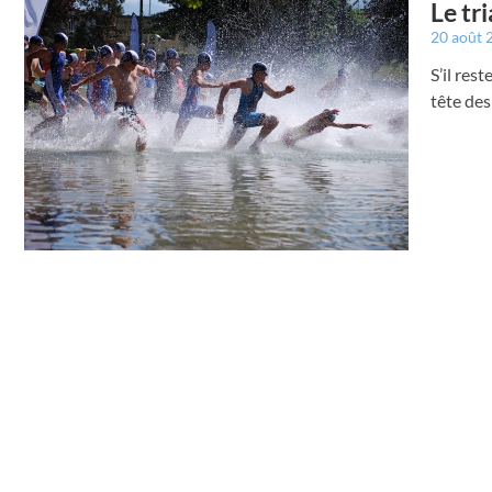
Le tr
20 août
S’il res
tête des