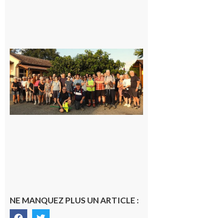
Saint-
Araille :
la
dernière
rando à
la
fraîche
de la
saison
était à
Cazac
8 août
2026
NE MANQUEZ PLUS UN ARTICLE :