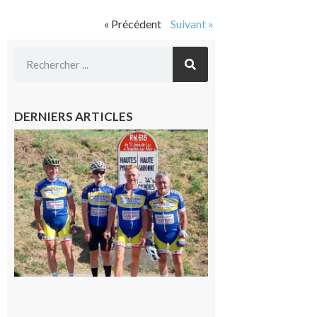
« Précédent
Suivant »
DERNIERS ARTICLES
Montréjeau
: Les sorties
du
Montréjeau
cyclo club
8 août 2026