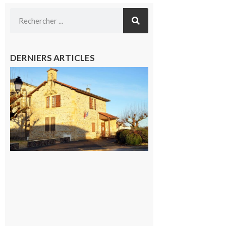
DERNIERS ARTICLES
Franquevielle
: La fête au
village !
7 août 2026