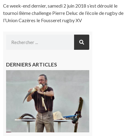
Ce week-end dernier, samedi 2 juin 2018 s’est déroulé le
tournoi 8ème challenge Pierre Deluc de l’école de rugby de
l’Union Cazères le Fousseret rugby XV
DERNIERS ARTICLES
Aurignac :
Flûtes
ancestrales
et
observation
céleste au
Musée de
l’Aurignacien
pour un
voyage hors
du temps
10 août 2026