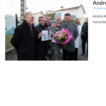
André
10 janvi
André Ab
honorée