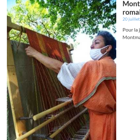
Montm
roma
20 juille
Pour la 
Montmaur