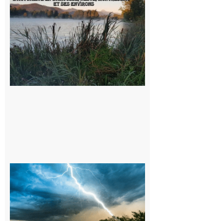
sorties en
Barousse,
Neste,
Montréjeau
et ses
environs
9 août 2026
09/08/26 :
Vigilance
météorologique
orange pour
orages sur le
département de