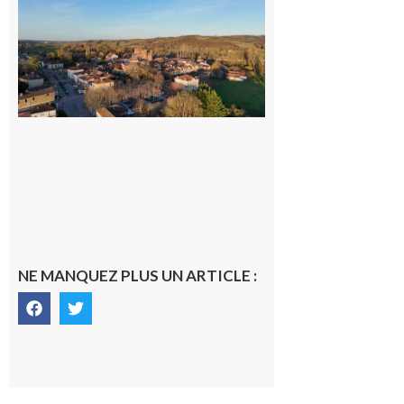
Un
nouveau
médecin
généraliste
dans la cité
gersoise
6 août 2026
NE MANQUEZ PLUS UN ARTICLE :