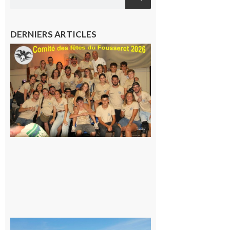
DERNIERS ARTICLES
Le
Fousseret :
la Fête de
la Saint-
Pierre est
terminée,
les Vikings
sont
rentrés
chez eux
6 août 2026
Simorre :