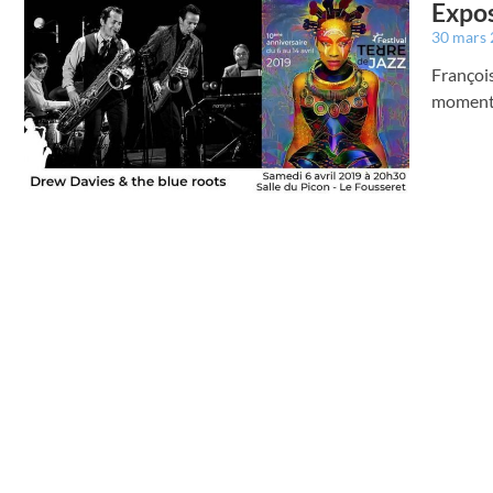
Expos
30 mars
François
moments 