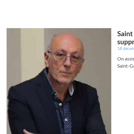
Saint
suppr
18 déce
On assis
Saint-G