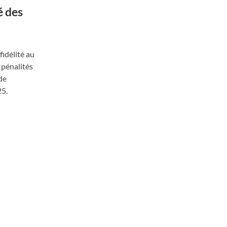
é des
fidélité au
 pénalités
de
25.