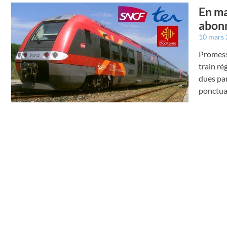
En ma
abon
10 mars
Promesse
train ré
dues par
ponctual