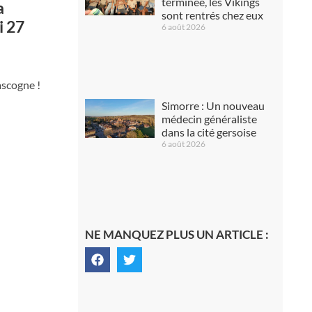
terminée, les Vikings
a
sont rentrés chez eux
i 27
6 août 2026
ascogne !
Simorre : Un nouveau
médecin généraliste
dans la cité gersoise
6 août 2026
NE MANQUEZ PLUS UN ARTICLE :