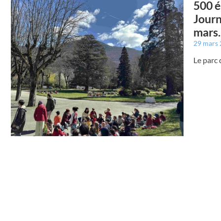
500 é
Journ
mars.
29 mars
Le parc 