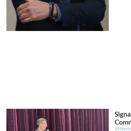
Signa
Commu
20 févri