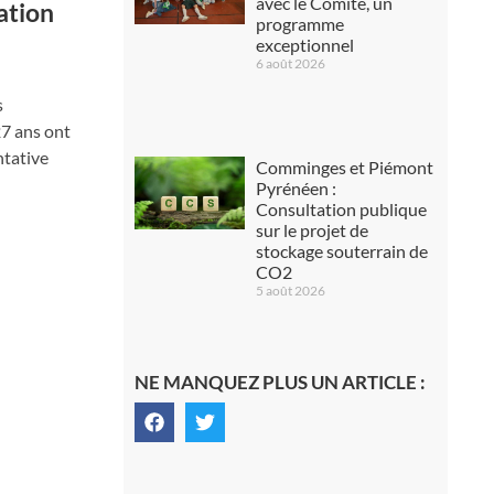
avec le Comité, un
ation
programme
exceptionnel
6 août 2026
s
27 ans ont
ntative
Comminges et Piémont
Pyrénéen :
Consultation publique
sur le projet de
stockage souterrain de
CO2
5 août 2026
NE MANQUEZ PLUS UN ARTICLE :