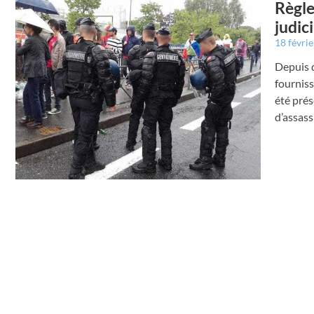
Règle
judic
18 févri
Depuis 
fourniss
été prés
d’assass