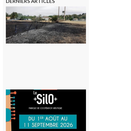
DERNIERS ARTICLES
Montesquieu-
Volvestre : la
commune
appelle à la
vigilance face
au risque
d’incendie
8 août 2026
Aurignac
: La
Cafetière
participe
au projet
Musiques
actuelles