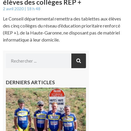
élèves des collèges REP +
2 avril 2020
18 h 48
Le Conseil départemental remettra des tablettes aux élèves
des cinq collèges du réseau d’éducation prioritaire renforcé
(REP +), de la Haute-Garonne, ne disposant pas de matériel
informatique à leur domicile.
DERNIERS ARTICLES
Montréjeau
: Les sorties
du
Montréjeau
cyclo club
8 août 2026