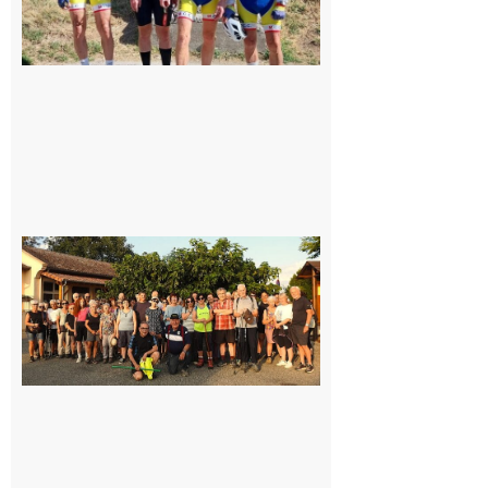
Saint-
Araille :
la
dernière
rando à
la
fraîche
de la
saison
était à
Cazac
8 août