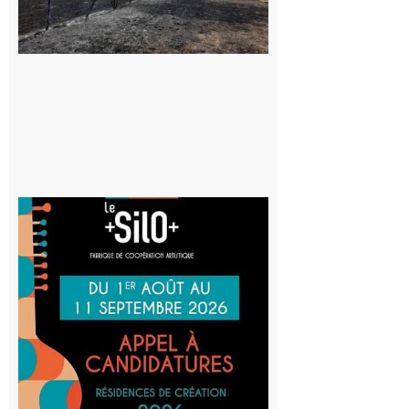
vigilance face
au risque
d’incendie
8 août 2026
Aurignac
: La
Cafetière
participe
au projet
Musiques
actuelles
et Tiers-
lieux,
avec le
SilO
8 août 2026