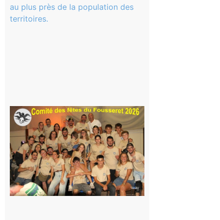
Magnoac :
La rentrée
scolaire ?
Même pas
peur, avec
la Maison
de la
Famille
itinérante
7 août 2026
Le
Fousseret :
la Fête de
la Saint-
Pierre est
terminée,
les Vikings
sont
rentrés
chez eux
6 août 2026