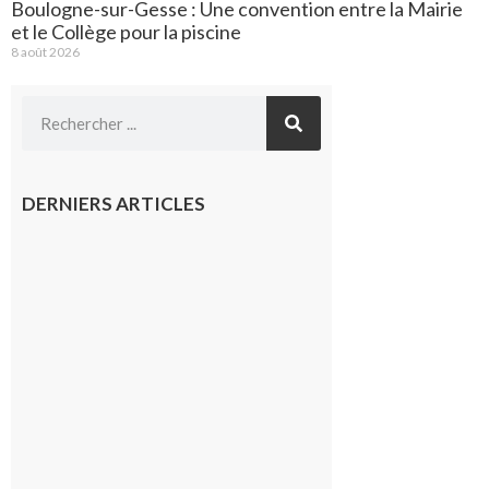
Boulogne-sur-Gesse : Une convention entre la Mairie
et le Collège pour la piscine
8 août 2026
DERNIERS ARTICLES
Montréjeau
: Les sorties
du
Montréjeau
cyclo club
8 août 2026
Saint-
Araille :
la
dernière
rando à