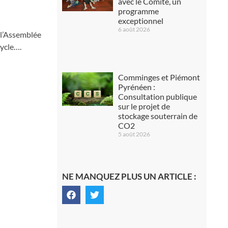
avec le Comité, un
programme
exceptionnel
6 août 2026
e l’Assemblée
cycle….
Comminges et Piémont
Pyrénéen :
Consultation publique
sur le projet de
stockage souterrain de
CO2
5 août 2026
NE MANQUEZ PLUS UN ARTICLE :