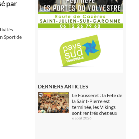
sé par
tivités
on Sport de
DERNIERS ARTICLES
Le Fousseret : la Fête de
la Saint-Pierre est
terminée, les Vikings
sont rentrés chez eux
6 août 2026