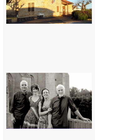
Rieux-
Volvestre
« Canaletto »
en concert !
7 août 2026