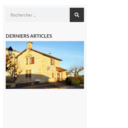
DERNIERS ARTICLES
Franquevielle
: La fête au
village !
7 août 2026