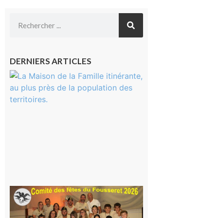
DERNIERS ARTICLES
Castelnau-
Magnoac :
La rentrée
scolaire ?
Même pas
peur, avec
la Maison
de la
Famille
itinérante
7 août 2026
Le
Fousseret :
la Fête de