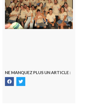
la Saint-
Pierre est
terminée,
les Vikings
sont
rentrés
chez eux
6 août 2026
NE MANQUEZ PLUS UN ARTICLE :