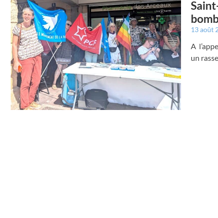
Saint
bomb
13 août
A l’app
un rass