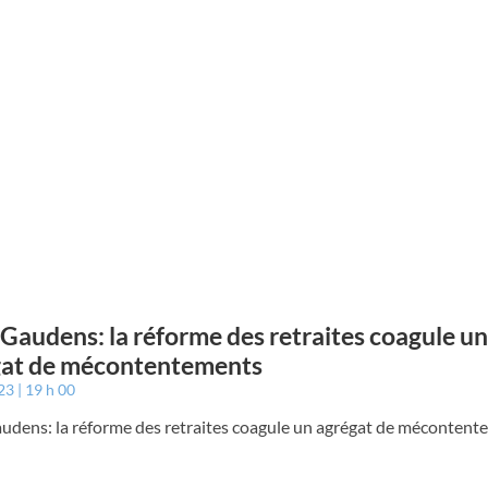
 Gaudens: la réforme des retraites coagule un
gat de mécontentements
023
19 h 00
audens: la réforme des retraites coagule un agrégat de méconten