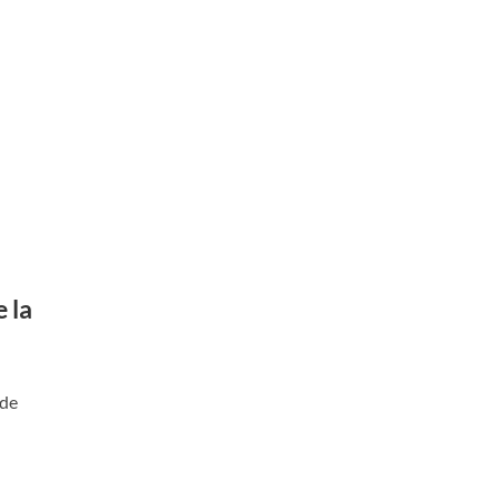
 la
 de