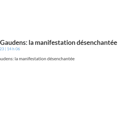
 Gaudens: la manifestation désenchantée
023
14 h 06
audens: la manifestation désenchantée