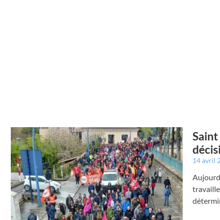
Saint
décis
14 avril
Aujourd’
travaill
détermin