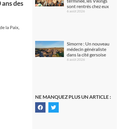
terminée, les Vikings
0 ans des
sont rentrés chez eux
6 août 2026
e la Paix,
Simorre : Un nouveau
médecin généraliste
dans la cité gersoise
6 août 2026
NE MANQUEZ PLUS UN ARTICLE :