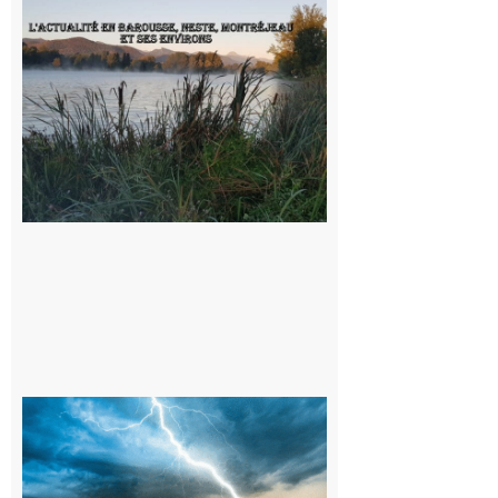
L’actualité
et les
sorties en
Barousse,
Neste,
Montréjeau
et ses
environs
9 août 2026
09/08/26 :
Vigilance
météorologique
orange pour
orages sur le