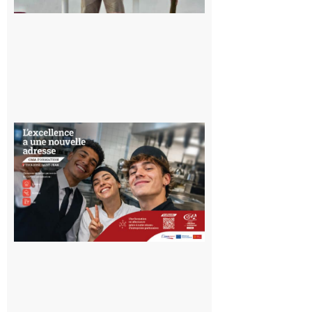
du temps
10 août 2026
Ouverture
d’un CFA
en Haute-
Garonne
10 août 2026