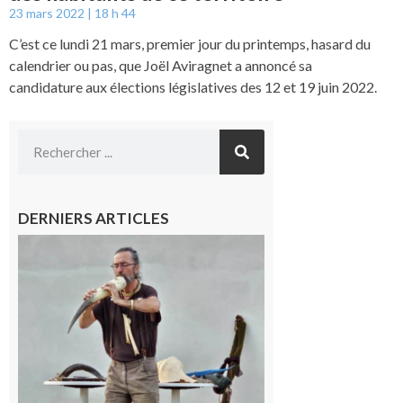
23 mars 2022
18 h 44
C’est ce lundi 21 mars, premier jour du printemps, hasard du
calendrier ou pas, que Joël Aviragnet a annoncé sa
candidature aux élections législatives des 12 et 19 juin 2022.
DERNIERS ARTICLES
Aurignac :
Flûtes
ancestrales
et
observation
céleste au
Musée de
l’Aurignacien
pour un
voyage hors