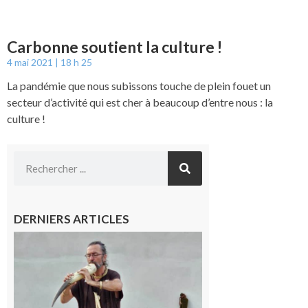
Carbonne soutient la culture !
4 mai 2021
18 h 25
La pandémie que nous subissons touche de plein fouet un
secteur d’activité qui est cher à beaucoup d’entre nous : la
culture !
DERNIERS ARTICLES
Aurignac :
Flûtes
ancestrales
et
observation
céleste au