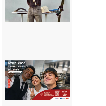
Musée de
l’Aurignacien
pour un
voyage hors
du temps
10 août 2026
Ouverture
d’un CFA
en Haute-
Garonne
10 août 2026