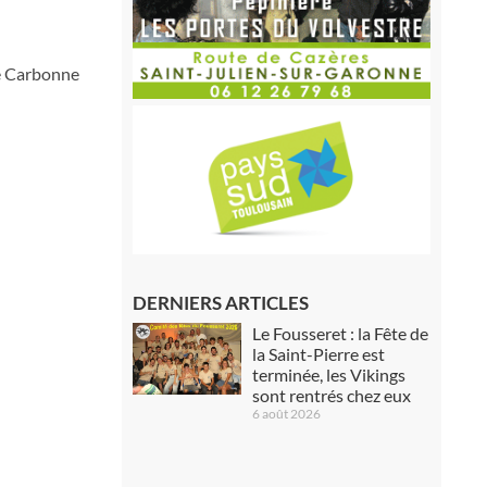
de Carbonne
DERNIERS ARTICLES
Le Fousseret : la Fête de
la Saint-Pierre est
terminée, les Vikings
sont rentrés chez eux
6 août 2026