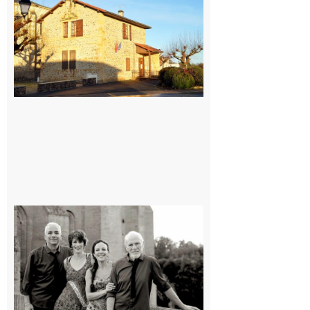
: La fête au
village !
7 août 2026
Rieux-
Volvestre
« Canaletto »
en concert !
7 août 2026