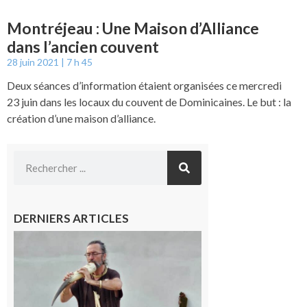
Montréjeau : Une Maison d’Alliance
dans l’ancien couvent
28 juin 2021
7 h 45
Deux séances d’information étaient organisées ce mercredi
23 juin dans les locaux du couvent de Dominicaines. Le but : la
création d’une maison d’alliance.
DERNIERS ARTICLES
Aurignac :
Flûtes
ancestrales
et
observation
céleste au