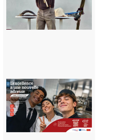
Musée de
l’Aurignacien
pour un
voyage hors
du temps
10 août 2026
Ouverture
d’un CFA
en Haute-
Garonne
10 août 2026