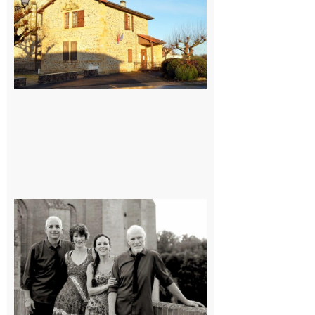
village !
7 août 2026
Rieux-
Volvestre
« Canaletto »
en concert !
7 août 2026