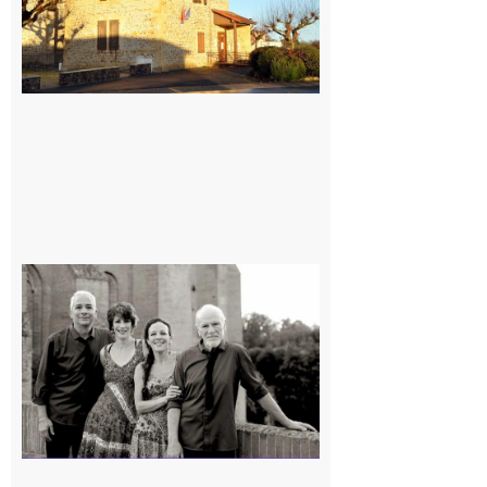
Rieux-
Volvestre
« Canaletto »
en concert !
7 août 2026