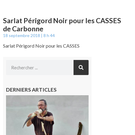
Sarlat Périgord Noir pour les CASSES
de Carbonne
18 septembre 2018
8 h 44
Sarlat Périgord Noir pour les CASSES
DERNIERS ARTICLES
Aurignac :
Flûtes
ancestrales
et
observation
céleste au
Musée de