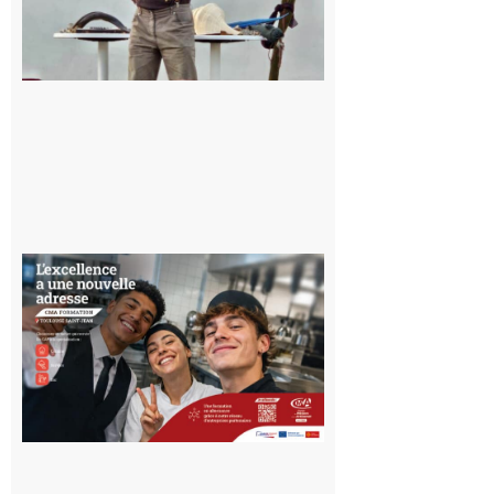
l’Aurignacien
pour un
voyage hors
du temps
10 août 2026
Ouverture
d’un CFA
en Haute-
Garonne
10 août 2026