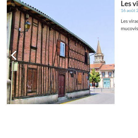
Les v
16 août
Les vira
mucovis