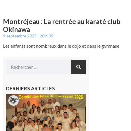
Montréjeau : La rentrée au karaté club
Okinawa
9 septembre 2023
20 h 35
Les enfants sont nombreux dans le dojo et dans le gymnase
DERNIERS ARTICLES
Le
Fousseret :
la Fête de
la Saint-
Pierre est
terminée,
les Vikings