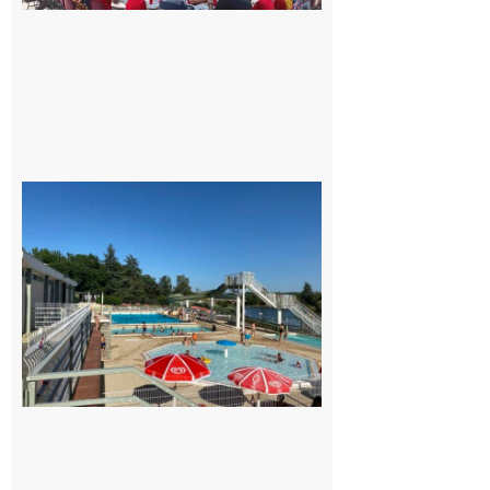
tous !
Dès le
vendredi
14 août
au soir.
8 août
2026
Boulogne-
sur-Gesse :
Une
convention
entre la
Mairie et
le Collège
pour la
piscine
8 août 2026