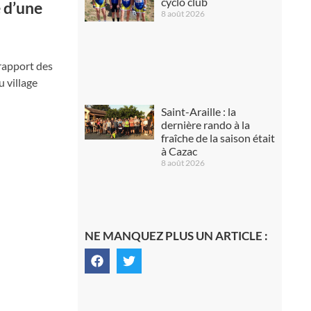
cyclo club
 d’une
8 août 2026
 rapport des
u village
Saint-Araille : la
dernière rando à la
fraîche de la saison était
à Cazac
8 août 2026
NE MANQUEZ PLUS UN ARTICLE :