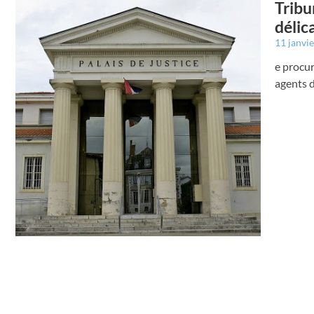
Tribu
délic
11 janvi
e procur
agents d