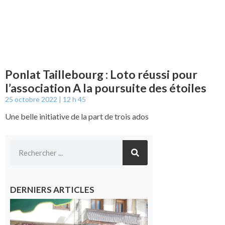
Ponlat Taillebourg : Loto réussi pour
l’association A la poursuite des étoiles
25 octobre 2022
12 h 45
Une belle initiative de la part de trois ados
DERNIERS ARTICLES
Saint-
Gaudens :
Les