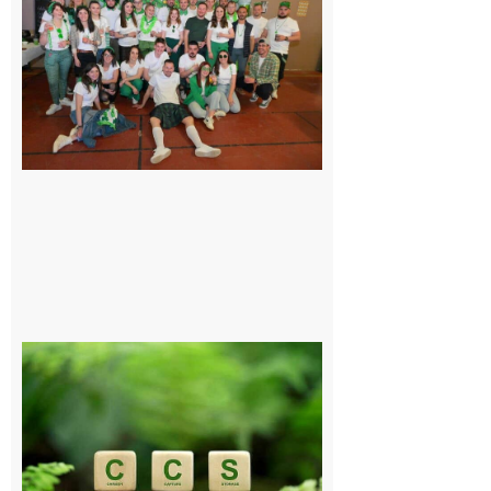
sur-Gesse :
Quatre jours
de fête avec
le Comité, un
programme
exceptionnel
6 août 2026
Comminges
et Piémont
Pyrénéen :
Consultation
publique sur
le projet de
stockage