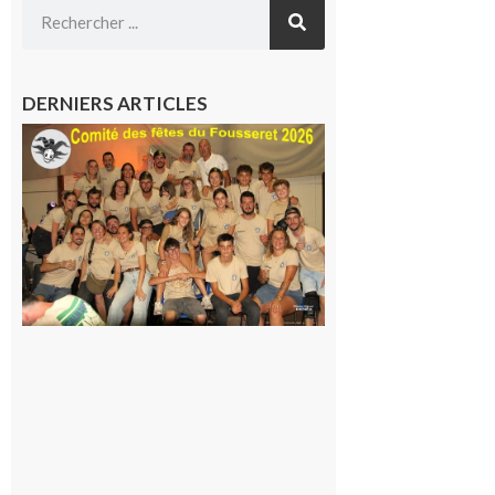
DERNIERS ARTICLES
Le
Fousseret :
la Fête de
la Saint-
Pierre est
terminée,
les Vikings
sont
rentrés
chez eux
6 août 2026