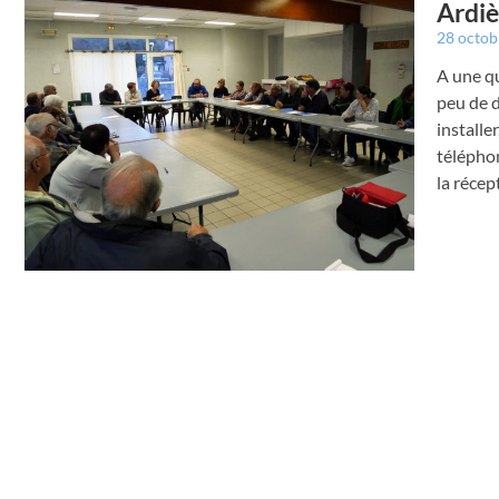
Ardiè
28 octo
A une q
peu de d
installe
téléphon
la récep