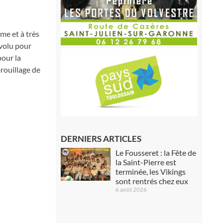
me et à très
évolu pour
pour la
rouillage de
DERNIERS ARTICLES
Le Fousseret : la Fête de
la Saint-Pierre est
terminée, les Vikings
sont rentrés chez eux
6 août 2026